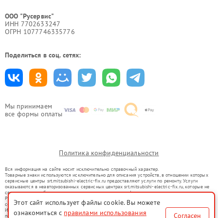
ООО "Русервис"
ИНН 7702633247
ОГРН 1077746335776
Поделиться в соц. сетях:
Мы принимаем
все формы оплаты
Политика конфиденциальности
Вся информация на сайте носит исключительно справочный характер.
Товарные знаки используются исключительно для описания устройств, в отношении которых
сервисные центры srt.mitsubishi-electric-fix.ru предоставляют услуги по ремонту. Услуги
оказываются в неавторизованных сервисных центрах srt.mitsubishi-electric-fix.ru, которые не
связаны с правообладателями товарных знаков или их официальными представителями.
Ремонт осуществляется для устройств, уже введенных в гражданский оборот в соответствии
Этот сайт использует файлы cookie. Вы можете
со статьей 1487 ГК РФ.
Использование товарных знаков не преследует цели индивидуализации услуг или введения
ознакомиться с
правилами использования
Согласен
потребителей в заблуждение, а служит для информирования о предоставляемых услугах по