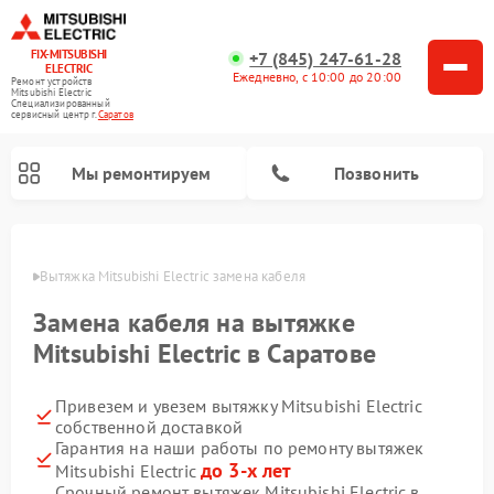
FIX-MITSUBISHI
+7 (845) 247-61-28
ELECTRIC
Ежедневно, с 10:00 до 20:00
Ремонт устройств
Mitsubishi Electric
Специализированный
cервисный центр г.
Саратов
Мы ремонтируем
Позвонить
ратове
Вытяжка Mitsubishi Electric замена кабеля
Замена кабеля на вытяжке
Mitsubishi Electric в Саратове
Привезем и увезем вытяжку Mitsubishi Electric
Ремонт кондиционеров Mitsubishi Electric
Ремонт осушителей воздуха Mitsubishi Electric
Ремонт проекторов Mitsubishi Electric
Ремонт очистителей воздуха Mitsubishi Electric
Ремонт мульти сплит-систем Mitsubishi Electric
Ремонт сплит-систем Mitsubishi Electric
собственной доставкой
Гарантия на наши работы по ремонту вытяжек
до 3-х лет
Mitsubishi Electric
Срочный ремонт вытяжек Mitsubishi Electric в