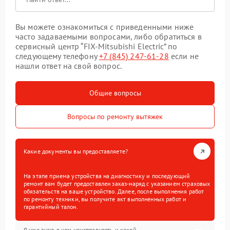
Вы можете ознакомиться с приведенными ниже
часто задаваемыми вопросами, либо обратиться в
сервисный центр “FIX-Mitsubishi Electric” по
следующему телефону
+7 (845) 247-61-28
если не
нашли ответ на свой вопрос.
Общие вопросы
Вопросы по ремонту вытяжек
Какие документы вы предоставляете?
На этапе приема устройства на диагностику и последующий
ремонт вам будет предоставлен заказ-наряд с указанием страховых
обязательств на ваше устройство. Далее, после выполнения работ
по ремонту техники, вы получите акт выполненных работ и
гарантийный талон.
Я уже знаю в чем неисправность и какой