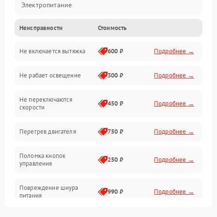
Электропитание
Неисправности
Стоимость
Вентиляция
Не включается вытяжка
600 ₽
Подробнее →
Освещение
Не рабает освещение
300 ₽
Подробнее →
Механические повреждения
Не переключаются
Электроника
450 ₽
Подробнее →
скорости
Электрика/Механические
Перегрев двигателя
750 ₽
Подробнее →
Поломка кнопок
250 ₽
Подробнее →
управления
Повреждение шнура
990 ₽
Подробнее →
питания