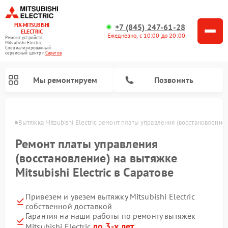
FIX-MITSUBISHI
+7 (845) 247-61-28
ELECTRIC
Ежедневно, с 10:00 до 20:00
Ремонт устройств
Mitsubishi Electric
Специализированный
cервисный центр г.
Саратов
Мы ремонтируем
Позвонить
ратове
Вытяжка Mitsubishi Electric ремонт платы управления (восстановление
Ремонт платы управления
(восстановление) на вытяжке
Mitsubishi Electric в Саратове
Ремонт кондиционеров Mitsubishi Electric
Ремонт осушителей воздуха Mitsubishi Electric
Ремонт проекторов Mitsubishi Electric
Ремонт очистителей воздуха Mitsubishi Electric
Ремонт мульти сплит-систем Mitsubishi Electric
Ремонт сплит-систем Mitsubishi Electric
Привезем и увезем вытяжку Mitsubishi Electric
собственной доставкой
Гарантия на наши работы по ремонту вытяжек
до 3-х лет
Mitsubishi Electric