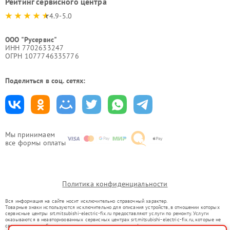
Рейтинг сервисного центра
4.9-5.0
ООО "Русервис"
ИНН 7702633247
ОГРН 1077746335776
Поделиться в соц. сетях:
Мы принимаем
все формы оплаты
Политика конфиденциальности
Вся информация на сайте носит исключительно справочный характер.
Товарные знаки используются исключительно для описания устройств, в отношении которых
сервисные центры srt.mitsubishi-electric-fix.ru предоставляют услуги по ремонту. Услуги
оказываются в неавторизованных сервисных центрах srt.mitsubishi-electric-fix.ru, которые не
связаны с правообладателями товарных знаков или их официальными представителями.