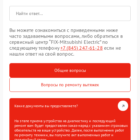
Вы можете ознакомиться с приведенными ниже
часто задаваемыми вопросами, либо обратиться в
сервисный центр “FIX-Mitsubishi Electric” по
следующему телефону
+7 (845) 247-61-28
если не
нашли ответ на свой вопрос.
Общие вопросы
Вопросы по ремонту вытяжек
Какие документы вы предоставляете?
На этапе приема устройства на диагностику и последующий
ремонт вам будет предоставлен заказ-наряд с указанием страховых
обязательств на ваше устройство. Далее, после выполнения работ
по ремонту техники, вы получите акт выполненных работ и
гарантийный талон.