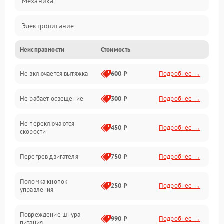
Механика
Электропитание
Неисправности
Стоимость
Вентиляция
Не включается вытяжка
600 ₽
Подробнее →
Освещение
Не рабает освещение
300 ₽
Подробнее →
Механические повреждения
Не переключаются
Электроника
450 ₽
Подробнее →
скорости
Электрика/Механические
Перегрев двигателя
750 ₽
Подробнее →
Поломка кнопок
250 ₽
Подробнее →
управления
Повреждение шнура
990 ₽
Подробнее →
питания