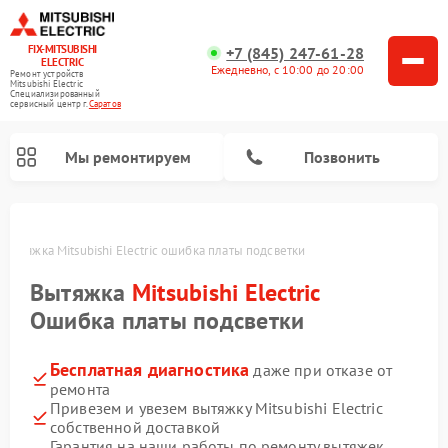
FIX-MITSUBISHI
+7 (845) 247-61-28
ELECTRIC
Ежедневно, с 10:00 до 20:00
Ремонт устройств
Mitsubishi Electric
Специализированный
cервисный центр г.
Саратов
Мы ремонтируем
Позвонить
Вытяжка Mitsubishi Electric ошибка платы подсветки
Вытяжка
Mitsubishi Electric
Ошибка платы подсветки
Бесплатная диагностика
даже при отказе от
Ремонт кондиционеров Mitsubishi Electric
Ремонт осушителей воздуха Mitsubishi Electric
Ремонт проекторов Mitsubishi Electric
Ремонт очистителей воздуха Mitsubishi Electric
Ремонт мульти сплит-систем Mitsubishi Electric
Ремонт сплит-систем Mitsubishi Electric
ремонта
Привезем и увезем вытяжку Mitsubishi Electric
собственной доставкой
Гарантия на наши работы по ремонту вытяжек