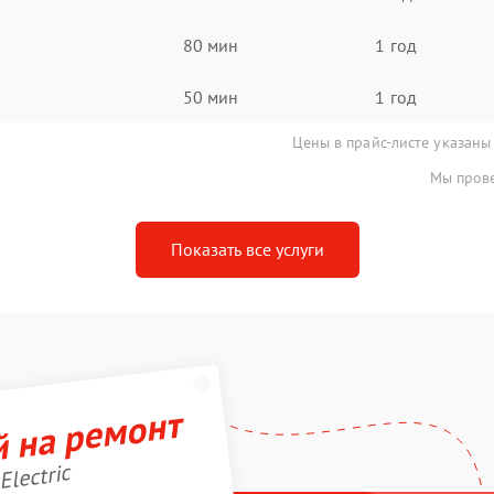
80 мин
1 год
50 мин
1 год
Цены в прайс-листе указаны
Мы прове
Показать все услуги
й на ремонт