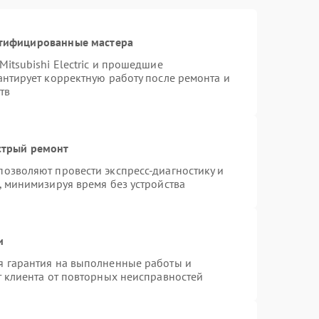
ртифицированные мастера
itsubishi Electric и прошедшие
антирует корректную работу после ремонта и
тв
стрый ремонт
озволяют провести экспресс-диагностику и
, минимизируя время без устройства
и
я гарантия на выполненные работы и
т клиента от повторных неисправностей