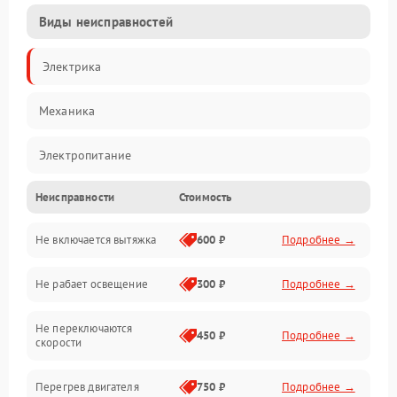
Виды неисправностей
Электрика
Механика
Электропитание
Неисправности
Стоимость
Вентиляция
Не включается вытяжка
600 ₽
Подробнее →
Освещение
Не рабает освещение
300 ₽
Подробнее →
Механические повреждения
Не переключаются
Электроника
450 ₽
Подробнее →
скорости
Электрика/Механические
Перегрев двигателя
750 ₽
Подробнее →