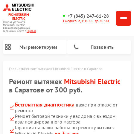
FIX-MITSUBISHI
+7 (845) 247-61-28
ELECTRIC
Ежедневно, с 10:00 до 20:00
Ремонт устройств
Mitsubishi Electric
Специализированный
cервисный центр г.
Саратов
Мы ремонтируем
Позвонить
Главная
Ремонт вытяжек Mitsubishi Electric в Саратове
Ремонт вытяжек
Mitsubishi Electric
в Саратове от 300 руб.
Бесплатная диагностика
даже при отказе от
ремонта
Ремонт кондиционеров Mitsubishi Electric
Ремонт осушителей воздуха Mitsubishi Electric
Ремонт проекторов Mitsubishi Electric
Ремонт очистителей воздуха Mitsubishi Electric
Ремонт мульти сплит-систем Mitsubishi Electric
Ремонт сплит-систем Mitsubishi Electric
Ремонт бытовой техники у вас дома с выездом
квалифицированного мастера
Гарантия на наши работы по ремонту вытяжек
до 3-х лет
Mitsubishi Electric