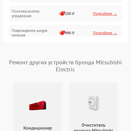
Поломка кнопок
250 ₽
Подробнее →
управления
Повреждение шнура
990 ₽
Подробнее →
питания
Выбивает автомат при
550 ₽
Подробнее →
включении
Ремонт других устройств бренда Mitsubishi
Electric
Не ключается вытяжка
550 ₽
Подробнее →
Неисправность пускового
1000 ₽
Подробнее →
конденсатора
Поломка реле
1000 ₽
Подробнее →
Очиститель
Кондиционер
воздуха Mitsubishi