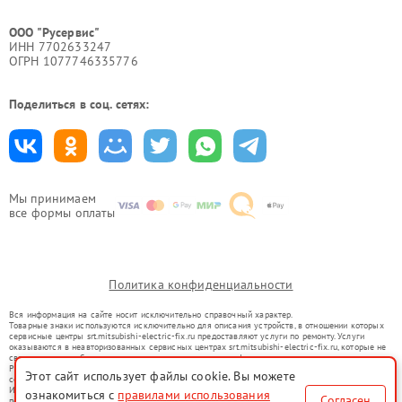
ООО "Русервис"
ИНН 7702633247
ОГРН 1077746335776
Поделиться в соц. сетях:
Мы принимаем
все формы оплаты
Политика конфиденциальности
Вся информация на сайте носит исключительно справочный характер.
Товарные знаки используются исключительно для описания устройств, в отношении которых
сервисные центры srt.mitsubishi-electric-fix.ru предоставляют услуги по ремонту. Услуги
оказываются в неавторизованных сервисных центрах srt.mitsubishi-electric-fix.ru, которые не
связаны с правообладателями товарных знаков или их официальными представителями.
Ремонт осуществляется для устройств, уже введенных в гражданский оборот в соответствии
Этот сайт использует файлы cookie. Вы можете
со статьей 1487 ГК РФ.
Использование товарных знаков не преследует цели индивидуализации услуг или введения
ознакомиться с
правилами использования
Согласен
потребителей в заблуждение, а служит для информирования о предоставляемых услугах по