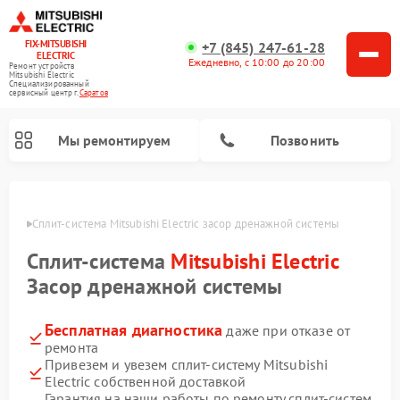
FIX-MITSUBISHI
+7 (845) 247-61-28
ELECTRIC
Ежедневно, с 10:00 до 20:00
Ремонт устройств
Mitsubishi Electric
Специализированный
cервисный центр г.
Саратов
Мы ремонтируем
Позвонить
ратове
Сплит-система Mitsubishi Electric засор дренажной системы
Сплит-система
Mitsubishi Electric
Засор дренажной системы
Бесплатная диагностика
даже при отказе от
Ремонт кондиционеров Mitsubishi Electric
Ремонт мульти сплит-систем Mitsubishi Electric
Ремонт проекторов Mitsubishi Electric
Ремонт очистителей воздуха Mitsubishi Electric
Ремонт осушителей воздуха Mitsubishi Electric
Ремонт вытяжек Mitsubishi Electric
ремонта
Привезем и увезем сплит-систему Mitsubishi
Electric собственной доставкой
Гарантия на наши работы по ремонту сплит-систем