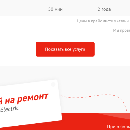
50 мин
2 года
Цены в прайс-листе указаны
Мы прове
Показать все услуги
й на ремонт
Electric
При оформл