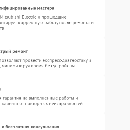
ртифицированные мастера
itsubishi Electric и прошедшие
антирует корректную работу после ремонта и
тв
стрый ремонт
озволяют провести экспресс-диагностику и
, минимизируя время без устройства
и
я гарантия на выполненные работы и
т клиента от повторных неисправностей
 и бесплатная консультация