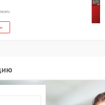
ectric
ны
цию