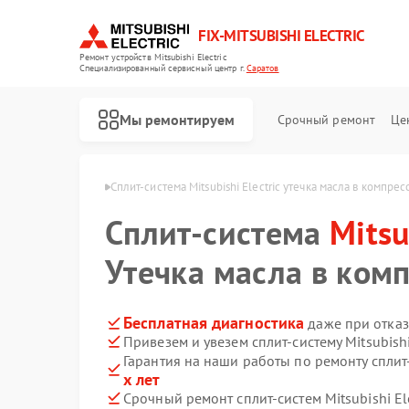
FIX-MITSUBISHI ELECTRIC
Ремонт устройств Mitsubishi Electric
Специализированный cервисный центр г.
Саратов
Мы ремонтируем
Срочный ремонт
Це
 Electric в Саратове
Сплит-система Mitsubishi Electric утечка масла в компре
Сплит-система
Mitsu
Утечка масла в ком
Бесплатная диагностика
даже при отказ
Привезем и увезем сплит-систему Mitsubishi
Ремонт кондиционеров Mitsubishi Electric
Ремонт очистителей воздуха Mitsubishi Electric
Ремонт проекторов Mitsubishi Electric
Ремонт вытяжек Mitsubishi Electric
Ремонт мульти сплит-систем Mitsubishi Electric
Ремонт осушителей воздуха Mitsubishi Electric
Гарантия на наши работы по ремонту сплит-с
х лет
Срочный ремонт сплит-систем Mitsubishi Ele