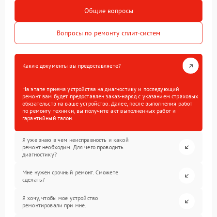
Общие вопросы
Вопросы по ремонту сплит-систем
Какие документы вы предоставляете?
На этапе приема устройства на диагностику и последующий
ремонт вам будет предоставлен заказ-наряд с указанием страховых
обязательств на ваше устройство. Далее, после выполнения работ
по ремонту техники, вы получите акт выполненных работ и
гарантийный талон.
Я уже знаю в чем неисправность и какой
ремонт необходим. Для чего проводить
диагностику?
Мне нужен срочный ремонт. Сможете
сделать?
Я хочу, чтобы мое устройство
ремонтировали при мне.