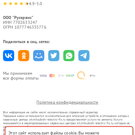
4.9-5.0
ООО "Русервис"
ИНН 7702633247
ОГРН 1077746335776
Поделиться в соц. сетях:
Мы принимаем
все формы оплаты
Политика конфиденциальности
Вся информация на сайте носит исключительно справочный характер.
Товарные знаки используются исключительно для описания устройств, в отношении которых
сервисные центры srt.mitsubishi-electric-fix.ru предоставляют услуги по ремонту. Услуги
оказываются в неавторизованных сервисных центрах srt.mitsubishi-electric-fix.ru, которые не
связаны с правообладателями товарных знаков или их официальными представителями.
Ремонт осуществляется для устройств, уже введенных в гражданский оборот в соответствии
Этот сайт использует файлы cookie. Вы можете
со статьей 1487 ГК РФ.