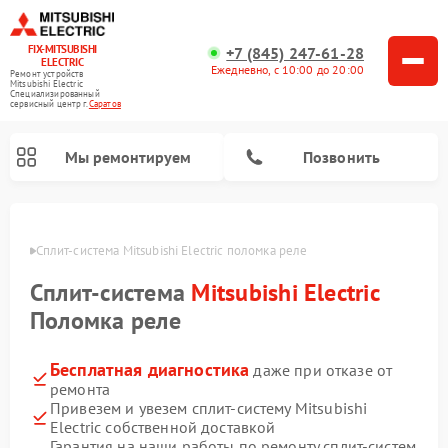
FIX-MITSUBISHI
+7 (845) 247-61-28
ELECTRIC
Ежедневно, с 10:00 до 20:00
Ремонт устройств
Mitsubishi Electric
Специализированный
cервисный центр г.
Саратов
Мы ремонтируем
Позвонить
ратове
Сплит-система Mitsubishi Electric поломка реле
Сплит-система
Mitsubishi Electric
Поломка реле
Бесплатная диагностика
даже при отказе от
Ремонт кондиционеров Mitsubishi Electric
Ремонт мульти сплит-систем Mitsubishi Electric
Ремонт проекторов Mitsubishi Electric
Ремонт очистителей воздуха Mitsubishi Electric
Ремонт осушителей воздуха Mitsubishi Electric
Ремонт вытяжек Mitsubishi Electric
ремонта
Привезем и увезем сплит-систему Mitsubishi
Electric собственной доставкой
Гарантия на наши работы по ремонту сплит-систем