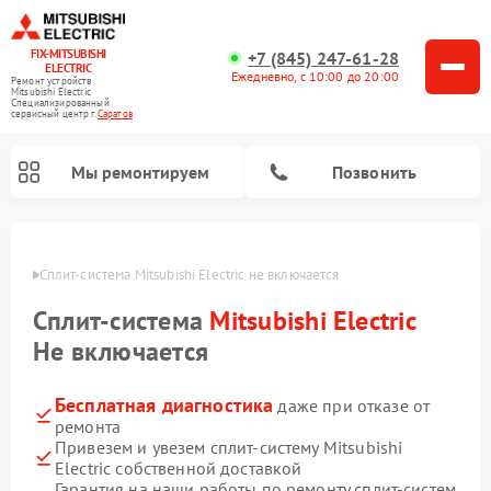
FIX-MITSUBISHI
+7 (845) 247-61-28
ELECTRIC
Ежедневно, с 10:00 до 20:00
Ремонт устройств
Mitsubishi Electric
Специализированный
cервисный центр г.
Саратов
Мы ремонтируем
Позвонить
ратове
Сплит-система Mitsubishi Electric не включается
Сплит-система
Mitsubishi Electric
Не включается
Бесплатная диагностика
даже при отказе от
Ремонт кондиционеров Mitsubishi Electric
Ремонт мульти сплит-систем Mitsubishi Electric
Ремонт проекторов Mitsubishi Electric
Ремонт очистителей воздуха Mitsubishi Electric
Ремонт осушителей воздуха Mitsubishi Electric
Ремонт вытяжек Mitsubishi Electric
ремонта
Привезем и увезем сплит-систему Mitsubishi
Electric собственной доставкой
Гарантия на наши работы по ремонту сплит-систем