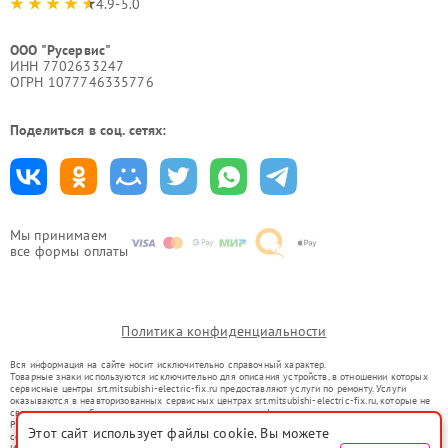
4.9-5.0
ООО "Русервис"
ИНН 7702633247
ОГРН 1077746335776
Поделиться в соц. сетях:
Мы принимаем
все формы оплаты
Политика конфиденциальности
Вся информация на сайте носит исключительно справочный характер.
Товарные знаки используются исключительно для описания устройств, в отношении которых
сервисные центры srt.mitsubishi-electric-fix.ru предоставляют услуги по ремонту. Услуги
оказываются в неавторизованных сервисных центрах srt.mitsubishi-electric-fix.ru, которые не
связаны с правообладателями товарных знаков или их официальными представителями.
Ремонт осуществляется для устройств, уже введенных в гражданский оборот в соответствии
Этот сайт использует файлы cookie. Вы можете
со статьей 1487 ГК РФ.