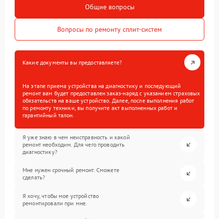
Общие вопросы
Вопросы по ремонту сплит-систем
Какие документы вы предоставляете?
На этапе приема устройства на диагностику и последующий
ремонт вам будет предоставлен заказ-наряд с указанием страховых
обязательств на ваше устройство. Далее, после выполнения работ
по ремонту техники, вы получите акт выполненных работ и
гарантийный талон.
Я уже знаю в чем неисправность и какой
ремонт необходим. Для чего проводить
диагностику?
Мне нужен срочный ремонт. Сможете
сделать?
Я хочу, чтобы мое устройство
ремонтировали при мне.