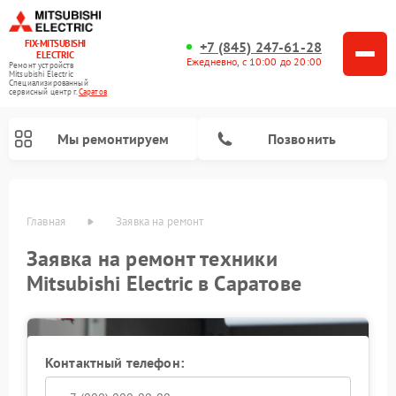
FIX-MITSUBISHI
+7 (845) 247-61-28
ELECTRIC
Ежедневно, с 10:00 до 20:00
Ремонт устройств
Mitsubishi Electric
Специализированный
cервисный центр г.
Саратов
Мы ремонтируем
Позвонить
Главная
Заявка на ремонт
Заявка на ремонт техники
Mitsubishi Electric в Саратове
Контактный телефон:
Ремонт кондиционеров Mitsubishi Electric
Ремонт мульти сплит-систем Mitsubishi Electric
Ремонт проекторов Mitsubishi Electric
Ремонт сплит-систем Mitsubishi Electric
Ремонт очистителей воздуха Mitsubishi Electric
Ремонт осушителей воздуха Mitsubishi Electric
Ремонт вытяжек Mitsubishi Electric