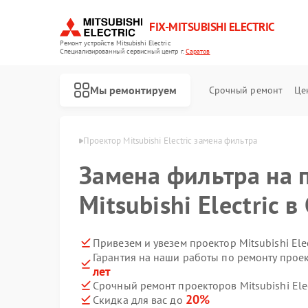
FIX-MITSUBISHI ELECTRIC
Ремонт устройств Mitsubishi Electric
Специализированный cервисный центр г.
Саратов
Мы ремонтируем
Срочный ремонт
Це
 Electric в Саратове
Проектор Mitsubishi Electric замена фильтра
Замена фильтра на 
Mitsubishi Electric 
Привезем и увезем проектор Mitsubishi Ele
Гарантия на наши работы по ремонту проект
Ремонт кондиционеров Mitsubishi Electric
Ремонт очистителей воздуха Mitsubishi Electric
Ремонт вытяжек Mitsubishi Electric
Ремонт мульти сплит-систем Mitsubishi Electric
Ремонт осушителей воздуха Mitsubishi Electric
Ремонт сплит-систем Mitsubishi Electric
лет
Срочный ремонт проекторов Mitsubishi Elec
20%
Скидка для вас до