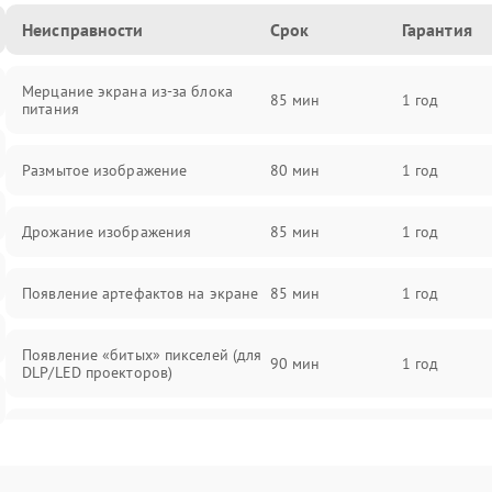
Неисправности
Срок
Гарантия
Мерцание экрана из-за блока
85 мин
1 год
питания
Размытое изображение
80 мин
1 год
Дрожание изображения
85 мин
1 год
Появление артефактов на экране
85 мин
1 год
Появление «битых» пикселей (для
90 мин
1 год
DLP/LED проекторов)
Залипание изображения (image
85 мин
1 год
retention)