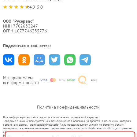
4.9-5.0
ООО "Русервис"
ИНН 7702633247
ОГРН 1077746335776
Поделиться в соц. сетях:
Мы принимаем
все формы оплаты
Политика конфиденциальности
Вся информация на сайте носит исключительно справочный характер.
Товарные знаки используются исключительно для описания устройств, в отношении которых
сервисные центры srt.mitsubishi-electric-fix.ru предоставляют услуги по ремонту. Услуги
оказываются в неавторизованных сервисных центрах srt.mitsubishi-electric-fix.ru, которые не
связаны с правообладателями товарных знаков или их официальными представителями.
Ремонт осуществляется для устройств, уже введенных в гражданский оборот в соответствии