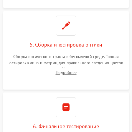
5. Сборка и юстировка оптики
Сборка оптического тракта в беспылевой среде. Точная
юстировка линз и матриц для правильного сведения цветов
и устранения размытия. Надежное подключение всех
Подробнее
шлейфов, установка датчиков и закрытие корпуса
устройства.
6. Финальное тестирование