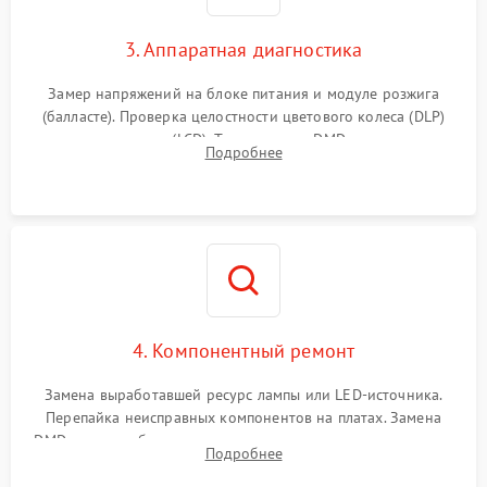
3. Аппаратная диагностика
Замер напряжений на блоке питания и модуле розжига
(балласте). Проверка целостности цветового колеса (DLP)
или поляризаторов (LCD). Тестирование DMD-чипа, датчиков
Подробнее
температуры и оптопар с помощью мультиметра и
осциллографа.
4. Компонентный ремонт
Замена выработавшей ресурс лампы или LED-источника.
Перепайка неисправных компонентов на платах. Замена
DMD-чипа при битых пикселях, установка нового цветового
Подробнее
колеса или восстановление сгоревших поляризационных
пленок.