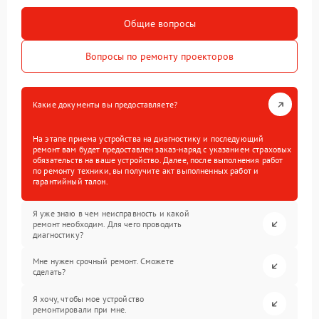
Общие вопросы
Вопросы по ремонту проекторов
Какие документы вы предоставляете?
На этапе приема устройства на диагностику и последующий
ремонт вам будет предоставлен заказ-наряд с указанием страховых
обязательств на ваше устройство. Далее, после выполнения работ
по ремонту техники, вы получите акт выполненных работ и
гарантийный талон.
Я уже знаю в чем неисправность и какой
ремонт необходим. Для чего проводить
диагностику?
Мне нужен срочный ремонт. Сможете
сделать?
Я хочу, чтобы мое устройство
ремонтировали при мне.