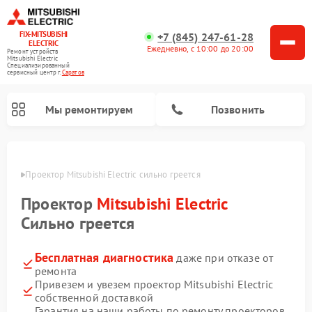
FIX-MITSUBISHI
+7 (845) 247-61-28
ELECTRIC
Ежедневно, с 10:00 до 20:00
Ремонт устройств
Mitsubishi Electric
Специализированный
cервисный центр г.
Саратов
Мы ремонтируем
Позвонить
ратове
Проектор Mitsubishi Electric сильно греется
Проектор
Mitsubishi Electric
Сильно греется
Бесплатная диагностика
даже при отказе от
Ремонт кондиционеров Mitsubishi Electric
Ремонт осушителей воздуха Mitsubishi Electric
Ремонт вытяжек Mitsubishi Electric
Ремонт очистителей воздуха Mitsubishi Electric
Ремонт мульти сплит-систем Mitsubishi Electric
Ремонт сплит-систем Mitsubishi Electric
ремонта
Привезем и увезем проектор Mitsubishi Electric
собственной доставкой
Гарантия на наши работы по ремонту проекторов