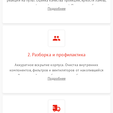
реакции на пульт. Оценка качества проекции, яркости лампы,
наличия артефактов (точки, пятна). Проверка работы
Подробнее
системы охлаждения по уровню шума вентиляторов.
2. Разборка и профилактика
Аккуратное вскрытие корпуса. Очистка внутренних
компонентов, фильтров и вентиляторов от накопившейся
пыли. Визуальный осмотр блока питания, балласта лампы и
Подробнее
материнской платы на наличие прогаров или вздутых
элементов.