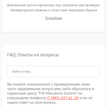
Длительный прогон проектора под нагрузкой для проверки
температурного режима и отсутствия перегрева. Оценка
фокуса, контрастности и цветопередачи на тестовых
Подробнее
таблицах. Проверка работы всех видеовходов и кнопок
управления.
FAQ. Ответы на вопросы
Вы можете ознакомиться с приведенными ниже
часто задаваемыми вопросами, либо обратиться в
сервисный центр “FIX-Mitsubishi Electric” по
следующему телефону
+7 (845) 247-61-28
если не
нашли ответ на свой вопрос.