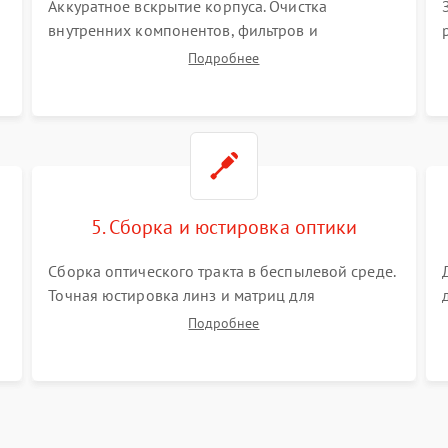
Аккуратное вскрытие корпуса. Очистка
внутренних компонентов, фильтров и
вентиляторов от накопившейся пыли.
Подробнее
Визуальный осмотр блока питания, балласта
лампы и материнской платы на наличие
прогаров или вздутых элементов.
5. Сборка и юстировка оптики
Сборка оптического тракта в беспылевой среде.
Точная юстировка линз и матриц для
правильного сведения цветов и устранения
Подробнее
размытия. Надежное подключение всех
шлейфов, установка датчиков и закрытие
корпуса устройства.