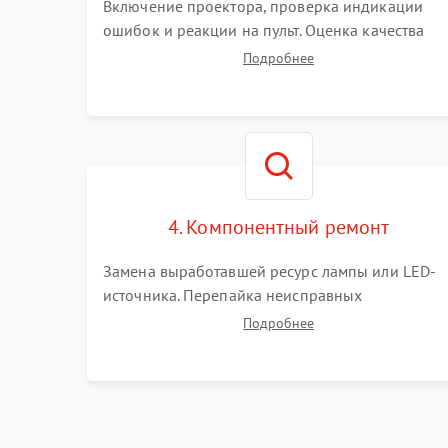
Включение проектора, проверка индикации
ошибок и реакции на пульт. Оценка качества
проекции, яркости лампы, наличия артефактов
Подробнее
(точки, пятна). Проверка работы системы
охлаждения по уровню шума вентиляторов.
4. Компонентный ремонт
Замена выработавшей ресурс лампы или LED-
источника. Перепайка неисправных
компонентов на платах. Замена DMD-чипа при
Подробнее
битых пикселях, установка нового цветового
колеса или восстановление сгоревших
поляризационных пленок.