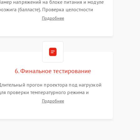
Замер напряжений на блоке питания и модуле
розжига (балласте). Проверка целостности
цветового колеса (DLP) или поляризаторов (LCD).
Подробнее
Тестирование DMD-чипа, датчиков температуры
и оптопар с помощью мультиметра и
осциллографа.
6. Финальное тестирование
Длительный прогон проектора под нагрузкой
для проверки температурного режима и
отсутствия перегрева. Оценка фокуса,
Подробнее
контрастности и цветопередачи на тестовых
таблицах. Проверка работы всех видеовходов и
кнопок управления.