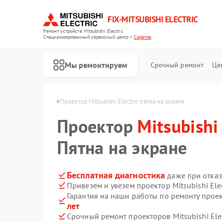
FIX-MITSUBISHI ELECTRIC
Ремонт устройств Mitsubishi Electric
Специализированный cервисный центр г.
Саратов
Мы ремонтируем
Срочный ремонт
Це
 Electric в Саратове
Проектор Mitsubishi Electric пятна на экране
Проектор
Mitsubishi 
Пятна на экране
Бесплатная диагностика
даже при отказ
Привезем и увезем проектор Mitsubishi Ele
Ремонт кондиционеров Mitsubishi Electric
Ремонт очистителей воздуха Mitsubishi Electric
Ремонт вытяжек Mitsubishi Electric
Ремонт мульти сплит-систем Mitsubishi Electric
Ремонт осушителей воздуха Mitsubishi Electric
Ремонт сплит-систем Mitsubishi Electric
Гарантия на наши работы по ремонту проект
лет
Срочный ремонт проекторов Mitsubishi Elec