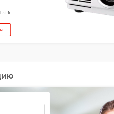
ectric
ны
цию