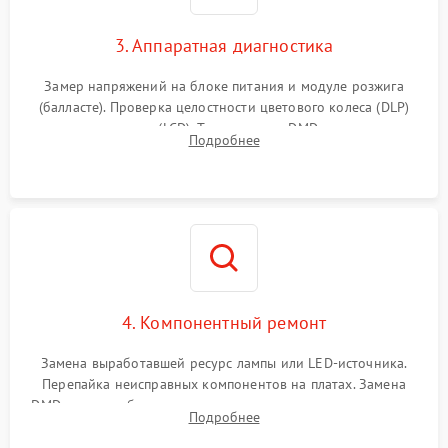
3. Аппаратная диагностика
Замер напряжений на блоке питания и модуле розжига
(балласте). Проверка целостности цветового колеса (DLP)
или поляризаторов (LCD). Тестирование DMD-чипа, датчиков
Подробнее
температуры и оптопар с помощью мультиметра и
осциллографа.
4. Компонентный ремонт
Замена выработавшей ресурс лампы или LED-источника.
Перепайка неисправных компонентов на платах. Замена
DMD-чипа при битых пикселях, установка нового цветового
Подробнее
колеса или восстановление сгоревших поляризационных
пленок.