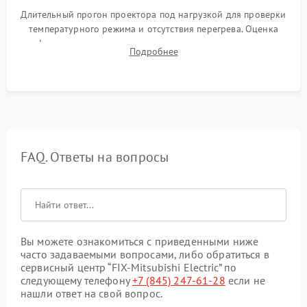
Длительный прогон проектора под нагрузкой для проверки
температурного режима и отсутствия перегрева. Оценка
фокуса, контрастности и цветопередачи на тестовых
Подробнее
таблицах. Проверка работы всех видеовходов и кнопок
управления.
FAQ. Ответы на вопросы
Вы можете ознакомиться с приведенными ниже
часто задаваемыми вопросами, либо обратиться в
сервисный центр “FIX-Mitsubishi Electric” по
следующему телефону
+7 (845) 247-61-28
если не
нашли ответ на свой вопрос.