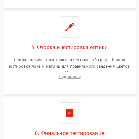
5. Сборка и юстировка оптики
Сборка оптического тракта в беспылевой среде. Точная
юстировка линз и матриц для правильного сведения цветов
и устранения размытия. Надежное подключение всех
Подробнее
шлейфов, установка датчиков и закрытие корпуса
устройства.
6. Финальное тестирование