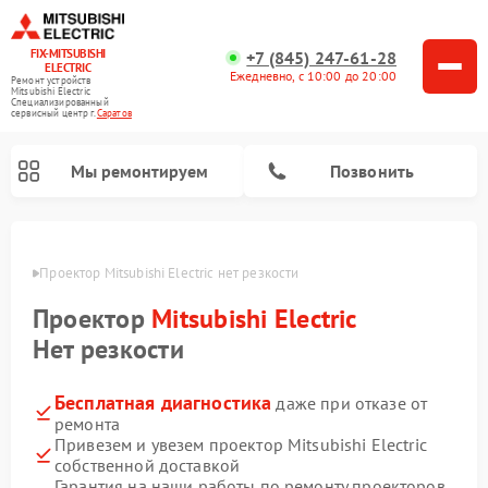
FIX-MITSUBISHI
+7 (845) 247-61-28
ELECTRIC
Ежедневно, с 10:00 до 20:00
Ремонт устройств
Mitsubishi Electric
Специализированный
cервисный центр г.
Саратов
Мы ремонтируем
Позвонить
ратове
Проектор Mitsubishi Electric нет резкости
Проектор
Mitsubishi Electric
Нет резкости
Бесплатная диагностика
даже при отказе от
Ремонт кондиционеров Mitsubishi Electric
Ремонт осушителей воздуха Mitsubishi Electric
Ремонт вытяжек Mitsubishi Electric
Ремонт очистителей воздуха Mitsubishi Electric
Ремонт мульти сплит-систем Mitsubishi Electric
Ремонт сплит-систем Mitsubishi Electric
ремонта
Привезем и увезем проектор Mitsubishi Electric
собственной доставкой
Гарантия на наши работы по ремонту проекторов