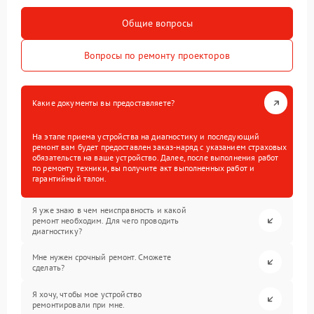
Общие вопросы
Вопросы по ремонту проекторов
Какие документы вы предоставляете?
На этапе приема устройства на диагностику и последующий
ремонт вам будет предоставлен заказ-наряд с указанием страховых
обязательств на ваше устройство. Далее, после выполнения работ
по ремонту техники, вы получите акт выполненных работ и
гарантийный талон.
Я уже знаю в чем неисправность и какой
ремонт необходим. Для чего проводить
диагностику?
Мне нужен срочный ремонт. Сможете
сделать?
Я хочу, чтобы мое устройство
ремонтировали при мне.