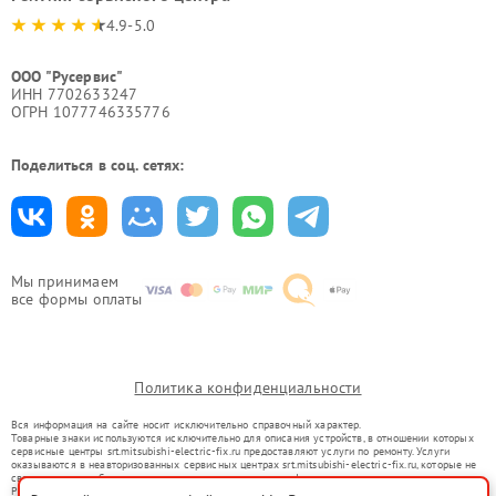
4.9-5.0
ООО "Русервис"
ИНН 7702633247
ОГРН 1077746335776
Поделиться в соц. сетях:
Мы принимаем
все формы оплаты
Политика конфиденциальности
Вся информация на сайте носит исключительно справочный характер.
Товарные знаки используются исключительно для описания устройств, в отношении которых
сервисные центры srt.mitsubishi-electric-fix.ru предоставляют услуги по ремонту. Услуги
оказываются в неавторизованных сервисных центрах srt.mitsubishi-electric-fix.ru, которые не
связаны с правообладателями товарных знаков или их официальными представителями.
Ремонт осуществляется для устройств, уже введенных в гражданский оборот в соответствии