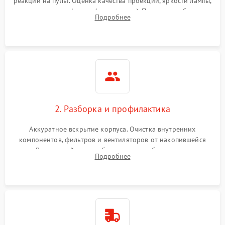
реакции на пульт. Оценка качества проекции, яркости лампы,
наличия артефактов (точки, пятна). Проверка работы
Подробнее
системы охлаждения по уровню шума вентиляторов.
2. Разборка и профилактика
Аккуратное вскрытие корпуса. Очистка внутренних
компонентов, фильтров и вентиляторов от накопившейся
пыли. Визуальный осмотр блока питания, балласта лампы и
Подробнее
материнской платы на наличие прогаров или вздутых
элементов.