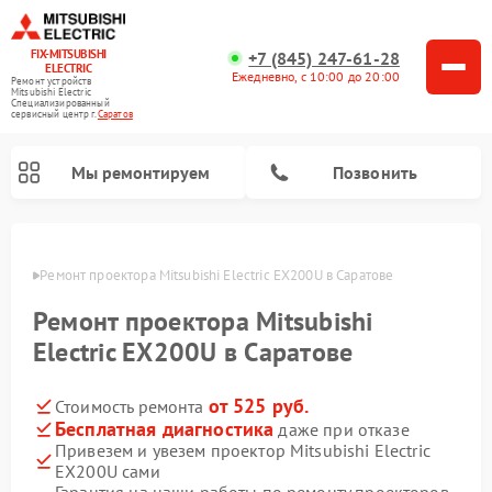
FIX-MITSUBISHI
+7 (845) 247-61-28
ELECTRIC
Ежедневно, с 10:00 до 20:00
Ремонт устройств
Mitsubishi Electric
Специализированный
cервисный центр г.
Саратов
Мы ремонтируем
Позвонить
ратове
Ремонт проектора Mitsubishi Electric EX200U в Саратове
Ремонт проектора Mitsubishi
Electric EX200U в Саратове
от 525 руб.
Стоимость ремонта
Ремонт кондиционеров Mitsubishi Electric
Ремонт осушителей воздуха Mitsubishi Electric
Ремонт вытяжек Mitsubishi Electric
Ремонт очистителей воздуха Mitsubishi Electric
Ремонт мульти сплит-систем Mitsubishi Electric
Ремонт сплит-систем Mitsubishi Electric
Бесплатная диагностика
даже при отказе
Привезем и увезем проектор Mitsubishi Electric
EX200U сами