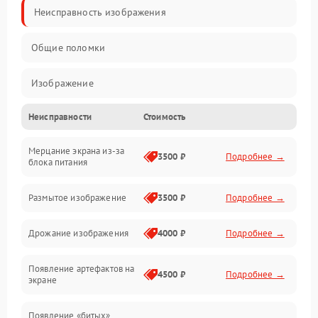
Неисправность изображения
Общие поломки
Изображение
Неисправности
Стоимость
Лампа подсветки
Мерцание экрана из-за
Неисправность управления и интерфейсов
3500 ₽
Подробнее →
блока питания
Прочие неисправности
Размытое изображение
3500 ₽
Подробнее →
Режим работы
Дрожание изображения
4000 ₽
Подробнее →
Неисправность звука
Появление артефактов на
4500 ₽
Подробнее →
экране
Появление «битых»