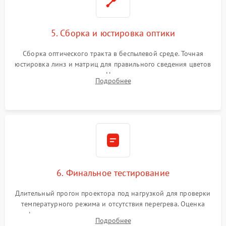
5. Сборка и юстировка оптики
Сборка оптического тракта в беспылевой среде. Точная
юстировка линз и матриц для правильного сведения цветов
и устранения размытия. Надежное подключение всех
Подробнее
шлейфов, установка датчиков и закрытие корпуса
устройства.
6. Финальное тестирование
Длительный прогон проектора под нагрузкой для проверки
температурного режима и отсутствия перегрева. Оценка
фокуса, контрастности и цветопередачи на тестовых
Подробнее
таблицах. Проверка работы всех видеовходов и кнопок