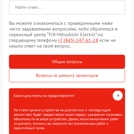
Вы можете ознакомиться с приведенными ниже
часто задаваемыми вопросами, либо обратиться в
сервисный центр “FIX-Mitsubishi Electric” по
следующему телефону
+7 (845) 247-61-28
если не
нашли ответ на свой вопрос.
Общие вопросы
Вопросы по ремонту проекторов
Какие документы вы предоставляете?
На этапе приема устройства на диагностику и последующий
ремонт вам будет предоставлен заказ-наряд с указанием страховых
обязательств на ваше устройство. Далее, после выполнения работ
по ремонту техники, вы получите акт выполненных работ и
гарантийный талон.