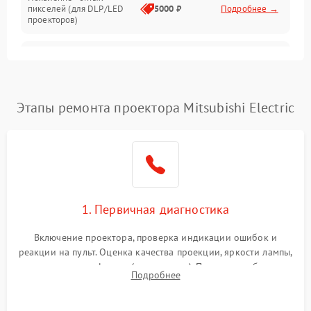
пикселей (для DLP/LED
5000 ₽
Подробнее →
проекторов)
Залипание изображения
4500 ₽
Подробнее →
(image retention)
Нестабильная яркость или
Этапы ремонта проектора Mitsubishi Electric
4000 ₽
Подробнее →
контраст
Неравномерная подсветка
4500 ₽
Подробнее →
экрана
Не работает
автоматическая коррекция
3000 ₽
Подробнее →
1. Первичная диагностика
трапеции (Keystone)
Включение проектора, проверка индикации ошибок и
Проблемы с
реакции на пульт. Оценка качества проекции, яркости лампы,
масштабированием
3500 ₽
Подробнее →
наличия артефактов (точки, пятна). Проверка работы
изображения
Подробнее
системы охлаждения по уровню шума вентиляторов.