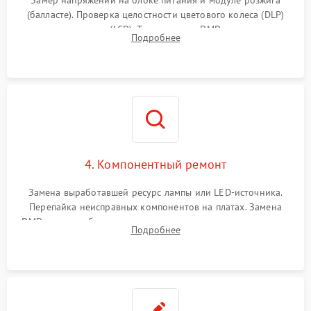
Замер напряжений на блоке питания и модуле розжига
(балласте). Проверка целостности цветового колеса (DLP)
или поляризаторов (LCD). Тестирование DMD-чипа, датчиков
Подробнее
температуры и оптопар с помощью мультиметра и
осциллографа.
4. Компонентный ремонт
Замена выработавшей ресурс лампы или LED-источника.
Перепайка неисправных компонентов на платах. Замена
DMD-чипа при битых пикселях, установка нового цветового
Подробнее
колеса или восстановление сгоревших поляризационных
пленок.