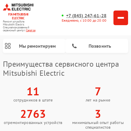
FIX-MITSUBISHI
+7 (845) 247-61-28
ELECTRIC
Ежедневно, с 10:00 до 20:00
Ремонт устройств
Mitsubishi Electric
Специализированный
cервисный центр г.
Саратов
Мы ремонтируем
Позвонить
Преимущества сервисного центра
Mitsubishi Electric
11
7
сотрудников в штате
лет на рынке
Ремонт кондиционеров Mitsubishi Electric
Ремонт осушителей воздуха Mitsubishi Electric
Ремонт вытяжек Mitsubishi Electric
Ремонт очистителей воздуха Mitsubishi Electric
Ремонт мульти сплит-систем Mitsubishi Electric
Ремонт сплит-систем Mitsubishi Electric
2763
3
отремонтированных устройств
минимальный опыт работы
специалистов