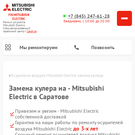
FIX-MITSUBISHI
+7 (845) 247-61-28
ELECTRIC
Ежедневно, с 10:00 до 20:00
Ремонт устройств
Mitsubishi Electric
Специализированный
cервисный центр г.
Саратов
Мы ремонтируем
Позвонить
ратове
Осушители воздуха Mitsubishi Electric замена кулера
Замена кулера на - Mitsubishi
Electric в Саратове
Привезем и увезем - Mitsubishi Electric
Ремонт кондиционеров Mitsubishi Electric
Ремонт мульти сплит-систем Mitsubishi Electric
Ремонт проекторов Mitsubishi Electric
Ремонт очистителей воздуха Mitsubishi Electric
Ремонт вытяжек Mitsubishi Electric
Ремонт сплит-систем Mitsubishi Electric
собственной доставкой
Гарантия на наши работы по ремонту осушителей
до 3-х лет
воздуха Mitsubishi Electric
Срочный ремонт осушителей воздуха Mitsubishi