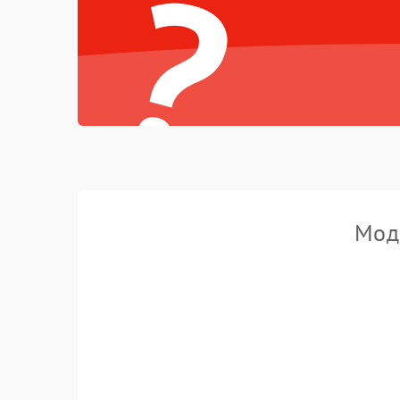
?
Моде