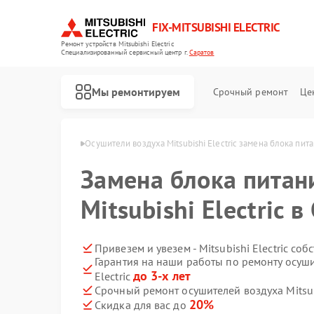
FIX-MITSUBISHI ELECTRIC
Ремонт устройств Mitsubishi Electric
Специализированный cервисный центр г.
Саратов
Мы ремонтируем
Срочный ремонт
Це
 Electric в Саратове
Осушители воздуха Mitsubishi Electric замена блока пит
Замена блока питани
Mitsubishi Electric 
Привезем и увезем - Mitsubishi Electric со
Гарантия на наши работы по ремонту осуши
Ремонт кондиционеров Mitsubishi Electric
Ремонт очистителей воздуха Mitsubishi Electric
Ремонт проекторов Mitsubishi Electric
Ремонт вытяжек Mitsubishi Electric
Ремонт мульти сплит-систем Mitsubishi Electric
Ремонт сплит-систем Mitsubishi Electric
до 3-х лет
Electric
Срочный ремонт осушителей воздуха Mitsubi
20%
Скидка для вас до