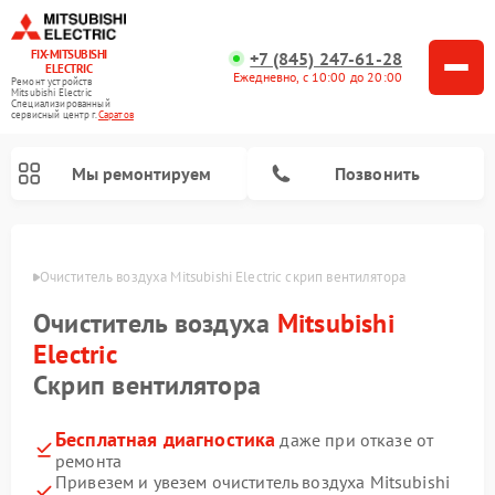
FIX-MITSUBISHI
+7 (845) 247-61-28
ELECTRIC
Ежедневно, с 10:00 до 20:00
Ремонт устройств
Mitsubishi Electric
Специализированный
cервисный центр г.
Саратов
Мы ремонтируем
Позвонить
ратове
Очиститель воздуха Mitsubishi Electric скрип вентилятора
Очиститель воздуха
Mitsubishi
Electric
Скрип вентилятора
Ремонт кондиционеров Mitsubishi Electric
Ремонт осушителей воздуха Mitsubishi Electric
Ремонт вытяжек Mitsubishi Electric
Ремонт мульти сплит-систем Mitsubishi Electric
Ремонт проекторов Mitsubishi Electric
Ремонт сплит-систем Mitsubishi Electric
Бесплатная диагностика
даже при отказе от
ремонта
Привезем и увезем очиститель воздуха Mitsubishi