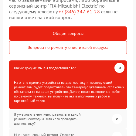
часто задаваемыми вопросами, либо обратиться в
сервисный центр “FIX-Mitsubishi Electric” по
следующему телефону
+7 (845) 247-61-28
если не
нашли ответ на свой вопрос.
Общие вопросы
Вопросы по ремонту очистителей воздуха
Какие документы вы предоставляете?
На этапе приема устройства на диагностику и последующий
ремонт вам будет предоставлен заказ-наряд с указанием страховых
обязательств на ваше устройство. Далее, после выполнения работ
по ремонту техники, вы получите акт выполненных работ и
гарантийный талон.
Я уже знаю в чем неисправность и какой
ремонт необходим. Для чего проводить
диагностику?
Мне нужен срочный ремонт. Сможете