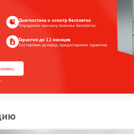
Диагностика и осмотр бесплатно
Определим причину поломки бесплатно
Гарантия до 12 месяцев
Составляем договор, предоставляем гарантию
заявку
и
цию