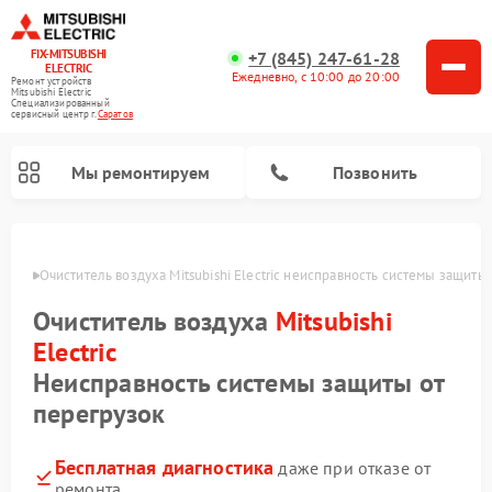
FIX-MITSUBISHI
+7 (845) 247-61-28
ELECTRIC
Ежедневно, с 10:00 до 20:00
Ремонт устройств
Mitsubishi Electric
Специализированный
cервисный центр г.
Саратов
Мы ремонтируем
Позвонить
ратове
Очиститель воздуха Mitsubishi Electric неисправность системы защиты
Очиститель воздуха
Mitsubishi
Electric
Неисправность системы защиты от
Ремонт кондиционеров Mitsubishi Electric
Ремонт осушителей воздуха Mitsubishi Electric
Ремонт вытяжек Mitsubishi Electric
Ремонт мульти сплит-систем Mitsubishi Electric
Ремонт проекторов Mitsubishi Electric
Ремонт сплит-систем Mitsubishi Electric
перегрузок
Бесплатная диагностика
даже при отказе от
ремонта