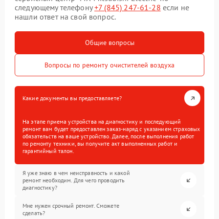
следующему телефону
+7 (845) 247-61-28
если не
нашли ответ на свой вопрос.
Общие вопросы
Вопросы по ремонту очистителей воздуха
Какие документы вы предоставляете?
На этапе приема устройства на диагностику и последующий
ремонт вам будет предоставлен заказ-наряд с указанием страховых
обязательств на ваше устройство. Далее, после выполнения работ
по ремонту техники, вы получите акт выполненных работ и
гарантийный талон.
Я уже знаю в чем неисправность и какой
ремонт необходим. Для чего проводить
диагностику?
Мне нужен срочный ремонт. Сможете
сделать?