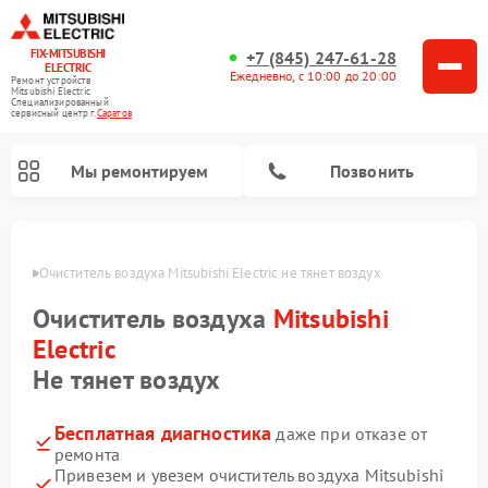
FIX-MITSUBISHI
+7 (845) 247-61-28
ELECTRIC
Ежедневно, с 10:00 до 20:00
Ремонт устройств
Mitsubishi Electric
Специализированный
cервисный центр г.
Саратов
Мы ремонтируем
Позвонить
ратове
Очиститель воздуха Mitsubishi Electric не тянет воздух
Очиститель воздуха
Mitsubishi
Electric
Не тянет воздух
Ремонт кондиционеров Mitsubishi Electric
Ремонт осушителей воздуха Mitsubishi Electric
Ремонт вытяжек Mitsubishi Electric
Ремонт мульти сплит-систем Mitsubishi Electric
Ремонт проекторов Mitsubishi Electric
Ремонт сплит-систем Mitsubishi Electric
Бесплатная диагностика
даже при отказе от
ремонта
Привезем и увезем очиститель воздуха Mitsubishi