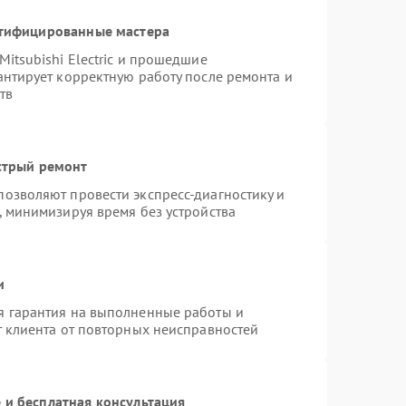
ртифицированные мастера
itsubishi Electric и прошедшие
антирует корректную работу после ремонта и
тв
стрый ремонт
озволяют провести экспресс-диагностику и
, минимизируя время без устройства
и
я гарантия на выполненные работы и
т клиента от повторных неисправностей
 и бесплатная консультация