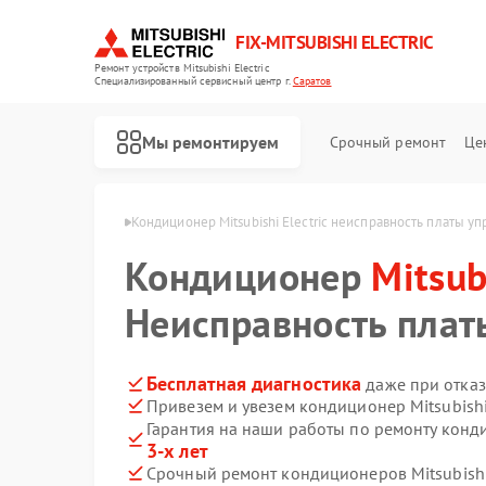
FIX-MITSUBISHI ELECTRIC
Ремонт устройств Mitsubishi Electric
Специализированный cервисный центр г.
Саратов
Мы ремонтируем
Срочный ремонт
Це
 Electric в Саратове
Кондиционер Mitsubishi Electric неисправность платы у
Кондиционер
Mitsub
Неисправность плат
Бесплатная диагностика
даже при отказ
Привезем и увезем кондиционер Mitsubishi
Ремонт очистителей воздуха Mitsubishi Electric
Ремонт проекторов Mitsubishi Electric
Ремонт вытяжек Mitsubishi Electric
Ремонт мульти сплит-систем Mitsubishi Electric
Ремонт осушителей воздуха Mitsubishi Electric
Ремонт сплит-систем Mitsubishi Electric
Гарантия на наши работы по ремонту конди
3-х лет
Срочный ремонт кондиционеров Mitsubishi E