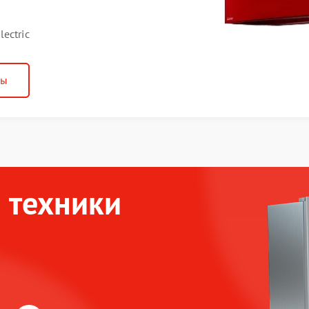
ectric
ны
 техники