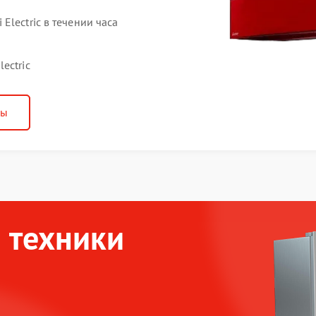
lectric в течении часа
ectric
ны
 техники