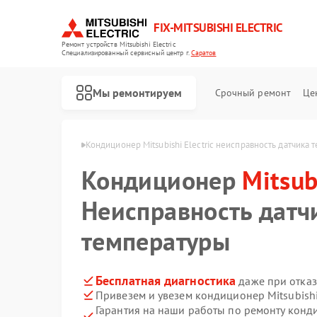
FIX-MITSUBISHI ELECTRIC
Ремонт устройств Mitsubishi Electric
Специализированный cервисный центр г.
Саратов
Мы ремонтируем
Срочный ремонт
Це
 Electric в Саратове
Кондиционер Mitsubishi Electric неисправность датчика
Кондиционер
Mitsub
Неисправность датч
температуры
Ремонт очистителей воздуха Mitsubishi Electric
Ремонт проекторов Mitsubishi Electric
Ремонт вытяжек Mitsubishi Electric
Ремонт мульти сплит-систем Mitsubishi Electric
Ремонт осушителей воздуха Mitsubishi Electric
Ремонт сплит-систем Mitsubishi Electric
Бесплатная диагностика
даже при отказ
Привезем и увезем кондиционер Mitsubishi
Гарантия на наши работы по ремонту конди