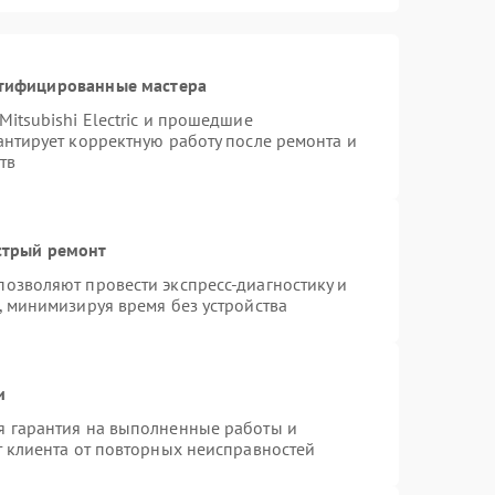
ртифицированные мастера
itsubishi Electric и прошедшие
антирует корректную работу после ремонта и
тв
стрый ремонт
озволяют провести экспресс-диагностику и
, минимизируя время без устройства
и
я гарантия на выполненные работы и
т клиента от повторных неисправностей