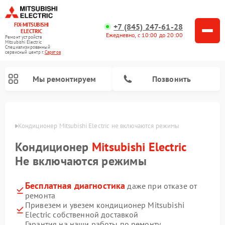
FIX-MITSUBISHI
+7 (845) 247-61-28
ELECTRIC
Ежедневно, с 10:00 до 20:00
Ремонт устройств
Mitsubishi Electric
Специализированный
cервисный центр г.
Саратов
Мы ремонтируем
Позвонить
атове
Кондиционер Mitsubishi Electric не включаются режимы
Кондиционер
Mitsubishi Electric
Не включаются режимы
Бесплатная диагностика
даже при отказе от
Ремонт очистителей воздуха Mitsubishi Electric
Ремонт осушителей воздуха Mitsubishi Electric
Ремонт вытяжек Mitsubishi Electric
Ремонт мульти сплит-систем Mitsubishi Electric
Ремонт проекторов Mitsubishi Electric
Ремонт сплит-систем Mitsubishi Electric
ремонта
Привезем и увезем кондиционер Mitsubishi
Electric собственной доставкой
Гарантия на наши работы по ремонту