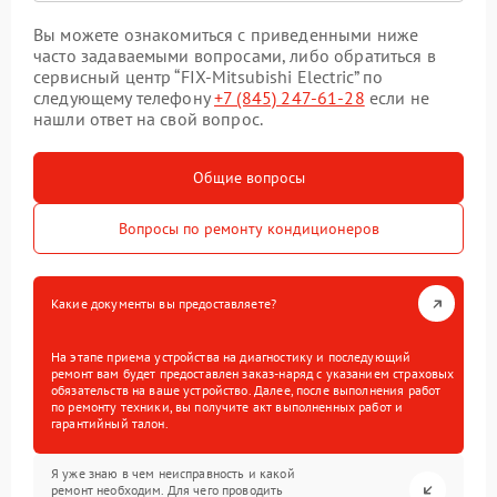
Вы можете ознакомиться с приведенными ниже
часто задаваемыми вопросами, либо обратиться в
сервисный центр “FIX-Mitsubishi Electric” по
следующему телефону
+7 (845) 247-61-28
если не
нашли ответ на свой вопрос.
Общие вопросы
Вопросы по ремонту кондиционеров
Какие документы вы предоставляете?
На этапе приема устройства на диагностику и последующий
ремонт вам будет предоставлен заказ-наряд с указанием страховых
обязательств на ваше устройство. Далее, после выполнения работ
по ремонту техники, вы получите акт выполненных работ и
гарантийный талон.
Я уже знаю в чем неисправность и какой
ремонт необходим. Для чего проводить