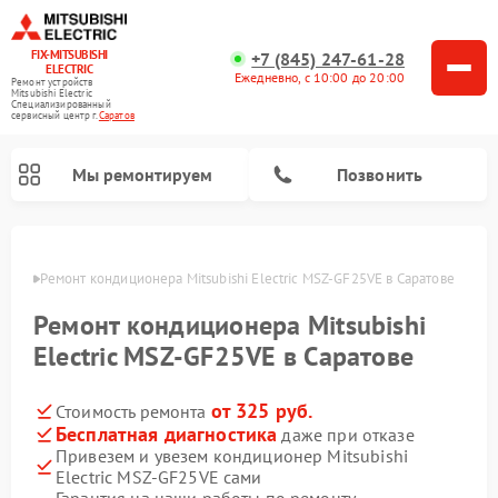
FIX-MITSUBISHI
+7 (845) 247-61-28
ELECTRIC
Ежедневно, с 10:00 до 20:00
Ремонт устройств
Mitsubishi Electric
Специализированный
cервисный центр г.
Саратов
Мы ремонтируем
Позвонить
атове
Ремонт кондиционера Mitsubishi Electric MSZ-GF25VE в Саратове
Ремонт кондиционера Mitsubishi
Electric MSZ-GF25VE в Саратове
от 325 руб.
Стоимость ремонта
Ремонт очистителей воздуха Mitsubishi Electric
Ремонт осушителей воздуха Mitsubishi Electric
Ремонт вытяжек Mitsubishi Electric
Ремонт мульти сплит-систем Mitsubishi Electric
Ремонт проекторов Mitsubishi Electric
Ремонт сплит-систем Mitsubishi Electric
Бесплатная диагностика
даже при отказе
Привезем и увезем кондиционер Mitsubishi
Electric MSZ-GF25VE сами