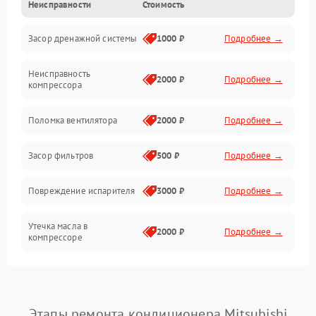
Неисправности
Стоимость
Механика
Засор дренажной системы
1000 ₽
Подробнее →
Управление
Неисправность
Электропитание
2000 ₽
Подробнее →
компрессора
Датчики
Поломка вентилятора
2000 ₽
Подробнее →
Работа системы
Засор фильтров
500 ₽
Подробнее →
Фильтрация
Повреждение испарителя
3000 ₽
Подробнее →
Хладагент
Утечка масла в
2000 ₽
Подробнее →
компрессоре
Повреждение
1500 ₽
Подробнее →
трубопроводов
Этапы ремонта кондиционера Mitsubishi