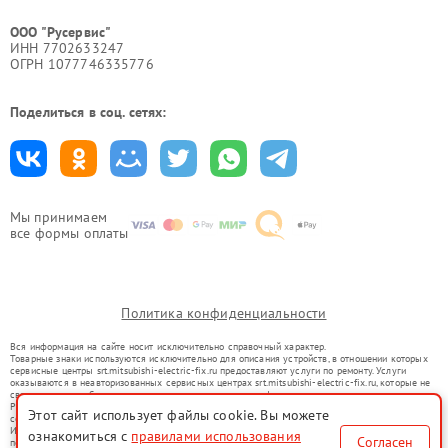
ООО "Русервис"
ИНН 7702633247
ОГРН 1077746335776
Поделиться в соц. сетях:
Мы принимаем
все формы оплаты
Политика конфиденциальности
Вся информация на сайте носит исключительно справочный характер.
Товарные знаки используются исключительно для описания устройств, в отношении которых
сервисные центры srt.mitsubishi-electric-fix.ru предоставляют услуги по ремонту. Услуги
оказываются в неавторизованных сервисных центрах srt.mitsubishi-electric-fix.ru, которые не
связаны с правообладателями товарных знаков или их официальными представителями.
Ремонт осуществляется для устройств, уже введенных в гражданский оборот в соответствии
Этот сайт использует файлы cookie. Вы можете
со статьей 1487 ГК РФ.
Использование товарных знаков не преследует цели индивидуализации услуг или введения
ознакомиться с
правилами использования
Согласен
потребителей в заблуждение, а служит для информирования о предоставляемых услугах по