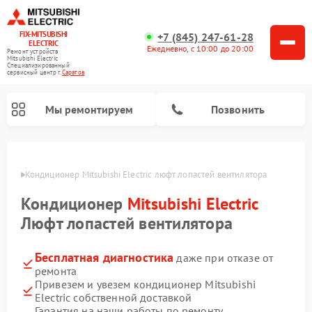
FIX-MITSUBISHI
+7 (845) 247-61-28
ELECTRIC
Ежедневно, с 10:00 до 20:00
Ремонт устройств
Mitsubishi Electric
Специализированный
cервисный центр г.
Саратов
Мы ремонтируем
Позвонить
атове
Кондиционер Mitsubishi Electric люфт лопастей вентилятора
Кондиционер
Mitsubishi Electric
Люфт лопастей вентилятора
Бесплатная диагностика
даже при отказе от
Ремонт очистителей воздуха Mitsubishi Electric
Ремонт осушителей воздуха Mitsubishi Electric
Ремонт вытяжек Mitsubishi Electric
Ремонт мульти сплит-систем Mitsubishi Electric
Ремонт проекторов Mitsubishi Electric
Ремонт сплит-систем Mitsubishi Electric
ремонта
Привезем и увезем кондиционер Mitsubishi
Electric собственной доставкой
Гарантия на наши работы по ремонту