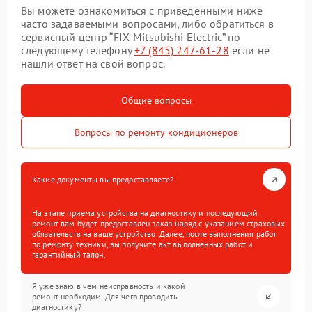
Вы можете ознакомиться с приведенными ниже
часто задаваемыми вопросами, либо обратиться в
сервисный центр “FIX-Mitsubishi Electric” по
следующему телефону
+7 (845) 247-61-28
если не
нашли ответ на свой вопрос.
Общие вопросы
Вопросы по ремонту кондиционеров
Какие документы вы предоставляете?
На этапе приема устройства на диагностику и последующий
ремонт вам будет предоставлен заказ-наряд с указанием страховых
обязательств на ваше устройство. Далее, после выполнения работ
по ремонту техники, вы получите акт выполненных работ и
гарантийный талон.
Я уже знаю в чем неисправность и какой
ремонт необходим. Для чего проводить
диагностику?